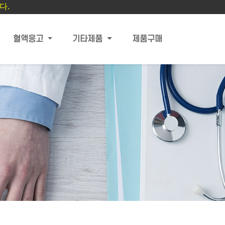
다.
혈액응고
기타제품
제품구매